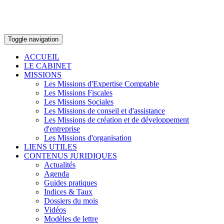
Toggle navigation
ACCUEIL
LE CABINET
MISSIONS
Les Missions d'Expertise Comptable
Les Missions Fiscales
Les Missions Sociales
Les Missions de conseil et d'assistance
Les Missions de création et de développement
d'entreprise
Les Missions d'organisation
LIENS UTILES
CONTENUS JURIDIQUES
Actualités
Agenda
Guides pratiques
Indices & Taux
Dossiers du mois
Vidéos
Modèles de lettre